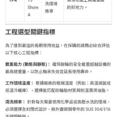
TPR
75
濕滑地面上具備優異
洗環境
Shore
的抓地力。
推車
A
工程選型關鍵指標
為了達到最佳的長期使用效益，在採購前請務必綜合評估
以下核心工程指標：
載重能力 (動態與靜態)：
確保腳輪的安全載重超越設備的
最高總重量，以防止軸承失效並延長使用壽命。
工作環境溫度：
根據廠房的極端溫度（例如：高溫滅菌或
低溫冷藏庫），選擇能匹配的輪胎材質與耐溫潤滑油脂。
清洗頻率：
針對每天需要使用化學品或高壓水洗的環境，
必須選擇全封閉式設計、無外露碳鋼零件的 SUS 304/316
不鏽鋼輪架。