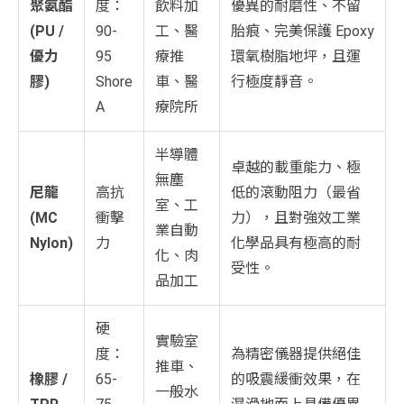
聚氨酯
度：
飲料加
優異的耐磨性、不留
(PU /
90-
工、醫
胎痕、完美保護 Epoxy
優力
95
療推
環氧樹脂地坪，且運
膠)
Shore
車、醫
行極度靜音。
A
療院所
半導體
卓越的載重能力、極
無塵
尼龍
高抗
低的滾動阻力（最省
室、工
(MC
衝擊
力），且對強效工業
業自動
Nylon)
力
化學品具有極高的耐
化、肉
受性。
品加工
硬
實驗室
度：
為精密儀器提供絕佳
推車、
橡膠 /
65-
的吸震緩衝效果，在
一般水