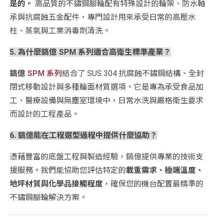
是的。
高品質的不鏽鋼腳輪配有特殊設計的輪架、防水軸
承與抗腐蝕五金配件，專門設計用來承受日常的高壓水
柱、蒸氣與工業消毒劑清洗。
5. 為什麼鎬億 SPM 系列適合高衛生標準產業？
鎬億
SPM 系列
結合了 SUS 304 抗腐蝕不鏽鋼結構、全封
閉式移動設計與多種輪面材質選項。它是專為承受食品加
工、醫療設備與無塵室環境中，日常水洗與嚴格衛生要求
而設計的工程產品。
6. 鎬億能在工程選型過程中提供什麼協助？
憑藉豐富的底盤工程與製造經驗，鎬億提供專業的技術支
援服務。我們能協助您評估特定的
載重需求、極端溫度、
地坪材質與化學品接觸程度
，確保您的機台配置最精準的
不鏽鋼腳輪解決方案。