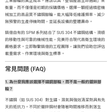
工業腳輪的真正成本，應該以其「整個產品生命週期」來
衡量，而不僅僅是初期的採購價格。選擇一顆經過精密機
械加工的高品質不鏽鋼腳輪，能大幅降低維護頻率、減少
無預警的生產停機時間，並延長設備的整體壽命。
鎬億自有的 SPM 系列結合了 SUS 304 不鏽鋼結構、滑順
的移動性與可靠的機械性能，完美符合現代高衛生環境的
嚴格要求。立即聯繫鎬億的工程團隊，讓我們協助您評估
載重需求、作業環境與衛生標準。
常見問題 (FAQ)
1. 為什麼我應該選擇不鏽鋼腳輪，而不是一般的鍍鋅腳
輪？
不鏽鋼（如 SUS 304）對生鏽、濕氣與強效清潔劑具有先
天的抵抗力。不同於鍍鋅鋼材會隨著時間推移而剝落生