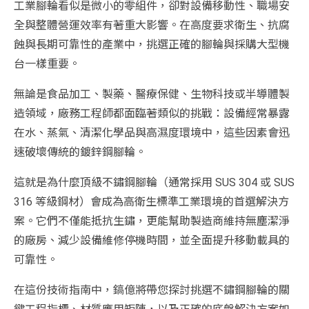
工業腳輪看似是微小的零組件，卻對設備移動性、職場安
全與整體營運效率有著重大影響。在高度要求衛生、抗腐
蝕與長期可靠性的產業中，挑選正確的腳輪與採購大型機
台一樣重要。
無論是食品加工、製藥、醫療保健、生物科技或半導體製
造領域，廠務工程師都面臨著類似的挑戰：設備經常暴露
在水、蒸氣、清潔化學品與高濕度環境中，這些因素會迅
速破壞傳統的鍍鋅鋼腳輪。
這就是為什麼頂級不鏽鋼腳輪（通常採用 SUS 304 或 SUS
316 等級鋼材）會成為高衛生標準工業環境的首選解決方
案。它們不僅能抵抗生鏽，更能幫助製造商維持無塵潔淨
的廠房、減少設備維修停機時間，並全面提升移動載具的
可靠性。
在這份技術指南中，鎬億將帶您探討挑選不鏽鋼腳輪的關