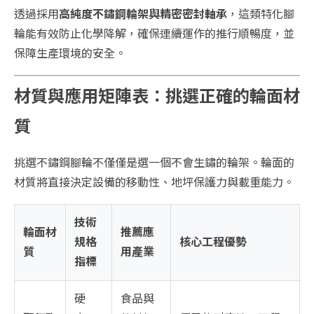
透過採用
高純度不鏽鋼輪架與精密密封軸承
，這類特化腳
輪能有效防止化學降解，確保連續運作的推行順暢度，並
保障生產環境的安全。
材質與應用矩陣表：挑選正確的輪面材
質
挑選不鏽鋼腳輪不僅僅是選一個不會生鏽的輪架。輪面的
材質將直接決定設備的移動性、地坪保護力與載重能力。
技術
輪面材
推薦應
規格
核心工程優勢
質
用產業
指標
硬
食品與