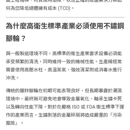
鍵工程指標、材質應用矩陣，以及正確的底盤解決方案如
何為您降低總體擁有成本 (TCO)。
為什麼高衛生標準產業必須使用不鏽鋼
腳輪？
與一般製造環境不同，高標準的衛生產業要求設備必須能
承受頻繁的清洗，同時維持一致的機械性能。生產線經常
需要使用高壓水柱、高溫蒸氣、強效清潔劑或消毒水進行
沖洗。
傳統的鍍鋅腳輪在初期可能表現良好，但長期暴露於潮濕
環境中，最終無可避免地會導致金屬氧化、軸承生鏽卡死
以及轉向性能下降。對於在嚴格 ISO 或 FDA 衛生標準下運
作的產業而言，生鏽剝落的金屬碎屑將造成嚴重的「污染
風險」。