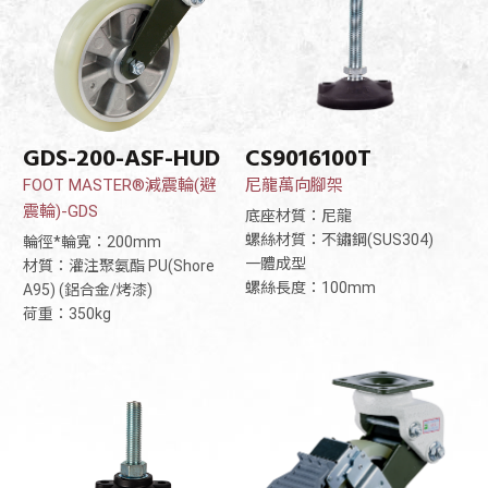
GDS-200-ASF-HUD
CS9016100T
FOOT MASTER®減震輪(避
尼龍萬向腳架
震輪)-GDS
底座材質：尼龍
螺絲材質：不鏽鋼(SUS304)
輪徑*輪寬：200mm
一體成型
材質：灌注聚氨酯 PU(Shore
螺絲長度：100mm
A95) (鋁合金/烤漆)
荷重：350kg