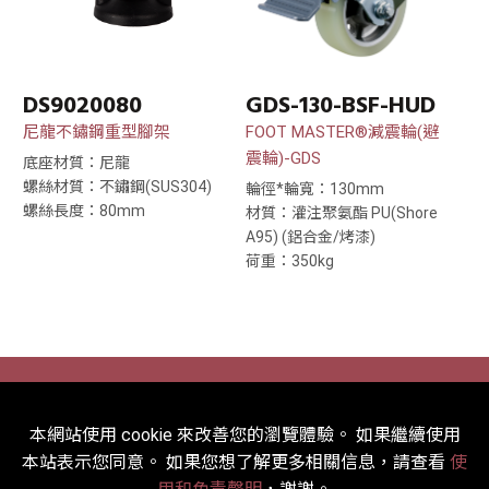
DS9020080
GDS-130-BSF-HUD
尼龍不鏽鋼重型腳架
FOOT MASTER®減震輪(避
震輪)-GDS
底座材質：尼龍
螺絲材質：不鏽鋼(SUS304)
輪徑*輪寬：130mm
螺絲長度：80mm
材質：灌注聚氨酯 PU(Shore
A95) (鋁合金/烤漆)
荷重：350kg
本網站使用 cookie 來改善您的瀏覽體驗。 如果繼續使用
2022 © 鎬億企業有限公司 版權所有.
本站表示您同意。 如果您想了解更多相關信息，請查看
使
Designed
by Lets Media
EZB2B