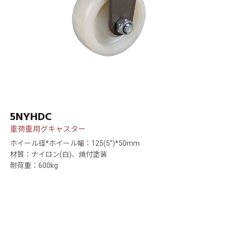
5NYHDC
重荷重用グキャスター
ホイール径*ホイール幅：125(5”)*50mm
材質：ナイロン(白)、焼付塗装
耐荷重：600kg