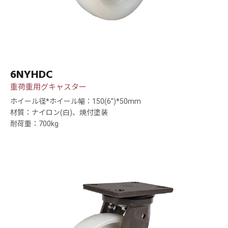
6NYHDC
重荷重用グキャスター
ホイール径*ホイール幅：150(6”)*50mm
材質：ナイロン(白)、焼付塗装
耐荷重：700kg