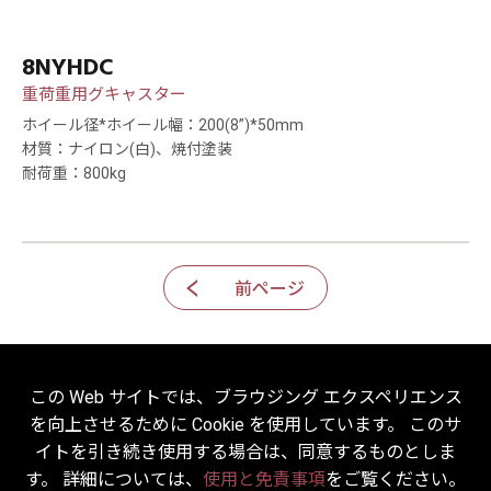
8NYHDC
重荷重用グキャスター
ホイール径*ホイール幅：200(8”)*50mm
材質：ナイロン(白)、焼付塗装
耐荷重：800kg
前ページ
この Web サイトでは、ブラウジング エクスペリエンス
を向上させるために Cookie を使用しています。 このサ
2022 © HICKWALL TECH CASTER INDUSTRIAL CO., LTD. All
イトを引き続き使用する場合は、同意するものとしま
Rights Reserved.
す。 詳細については、
使用と免責事項
をご覧ください。
Designed
by Lets Media
EZB2B