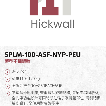
SPLM-100-ASF-NYP-PEU
輕型不鏽鋼輪
3~5 inch
荷重110~170 kg
全系列符合ROHS&REACH規範
不鏽鋼沖壓腳座, 雙重鋼珠旋轉結構, 搭配不鏽鋼培林,
全剎車功能設計可同時鎖住輪子及轉盤部位, 鋼製踏板
雙剎設計, 全使用耐腐蝕零件