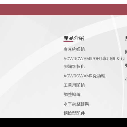
產品介紹
麥克納姆輪
AGV/RGV/AMR/OHT專用輪 & 包
膠輪客製化
AGV/RGV/AMR從動輪
工業用腳輪
調整腳輪
水平調整腳架
鋁擠型配件
手推車, 組合平板車(烏龜車)