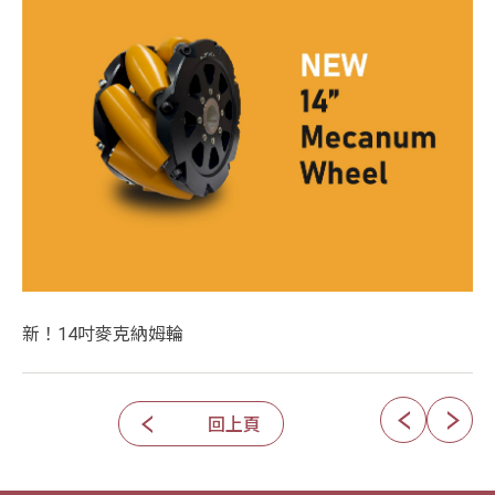
新！14吋麥克納姆輪
回上頁