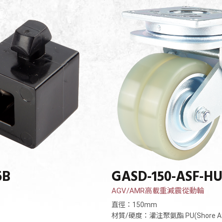
6B
GASD-150-ASF-H
AGV/AMR高載重減震從動輪
直徑：150mm
材質/硬度：灌注聚氨酯 PU(Shore A