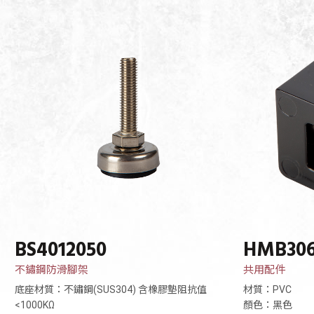
BS4012050
HMB30
不鏽鋼防滑腳架
共用配件
底座材質：不鏽鋼(SUS304) 含橡膠墊阻抗值
材質：PVC
<1000KΩ
顏色：黑色