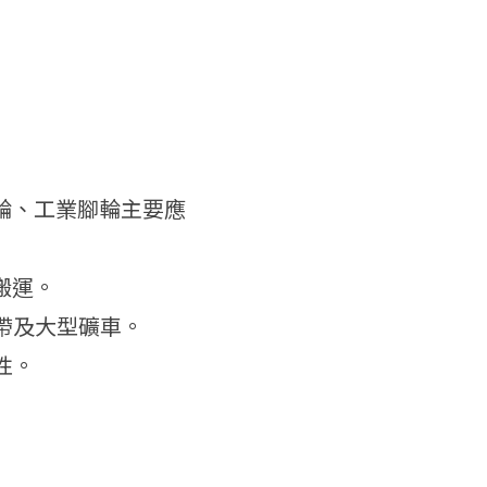
輪、工業腳輪主要應
搬運。
帶及大型礦車。
性。