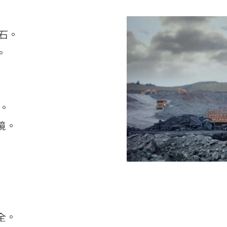
礦石。
。
。
境。
全。