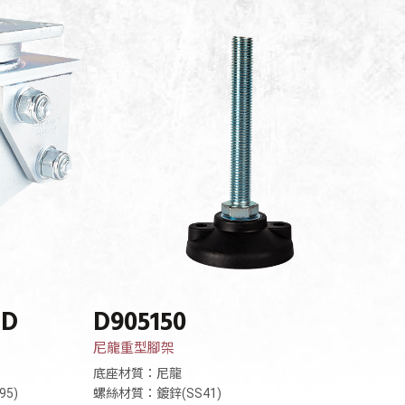
UD
D905150
尼龍重型腳架
底座材質：尼龍
95)
螺絲材質：鍍鋅(SS41)