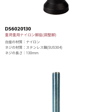
DS6020130
重荷重用ナイロン脚座(調整脚)
台座の材質：ナイロン
ネジの材質：ステンレス鋼(SUS304)
ネジの長さ：130mm