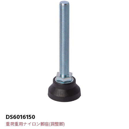
DS6016150
重荷重用ナイロン脚座(調整脚)