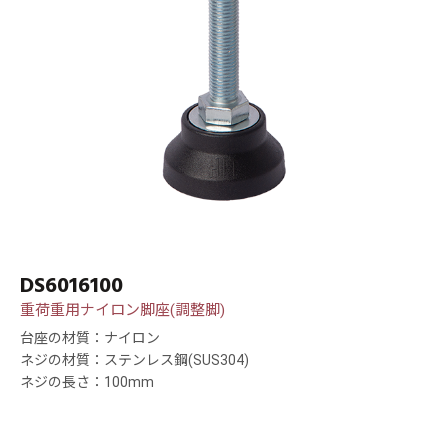
DS6016100
重荷重用ナイロン脚座(調整脚)
台座の材質：ナイロン
ネジの材質：ステンレス鋼(SUS304)
ネジの長さ：100mm