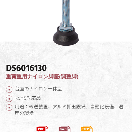
DS6016130
重荷重用ナイロン脚座(調整脚)
台座のナイロン一体型
RoHS対応品
用途：輸送装置、アルミ押出設備、自動化設備、湿
度の環境