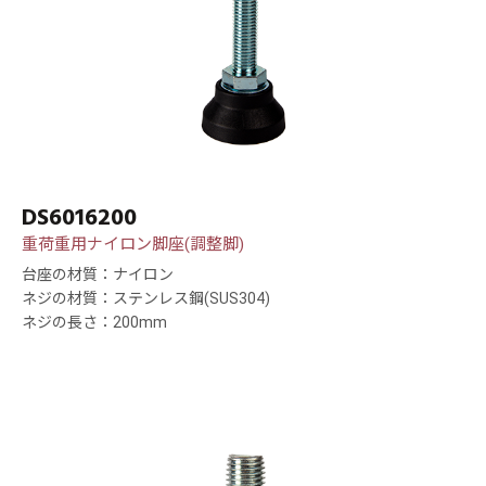
DS6016200
重荷重用ナイロン脚座(調整脚)
台座の材質：ナイロン
ネジの材質：ステンレス鋼(SUS304)
ネジの長さ：200mm