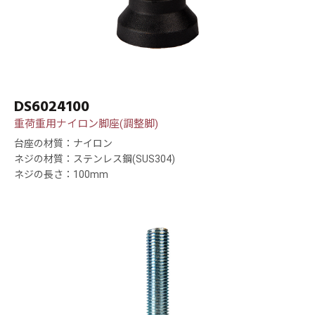
DS6024100
重荷重用ナイロン脚座(調整脚)
台座の材質：ナイロン
ネジの材質：ステンレス鋼(SUS304)
ネジの長さ：100mm