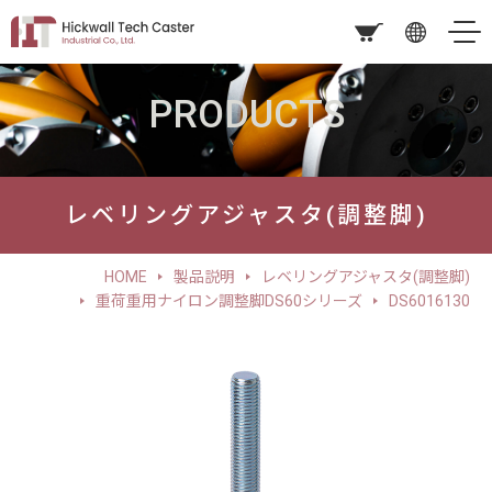
PRODUCTS
レベリングアジャスタ(調整脚)
HOME
製品説明
レベリングアジャスタ(調整脚)
重荷重用ナイロン調整脚DS60シリーズ
DS6016130