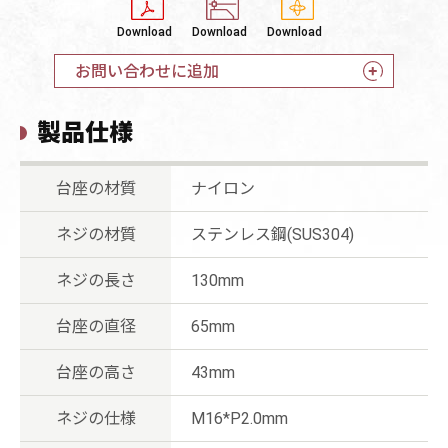
Download
Download
Download
お問い合わせに追加
製品仕様
台座の材質
ナイロン
ネジの材質
ステンレス鋼(SUS304)
ネジの長さ
130mm
台座の直径
65mm
台座の高さ
43mm
ネジの仕様
M16*P2.0mm