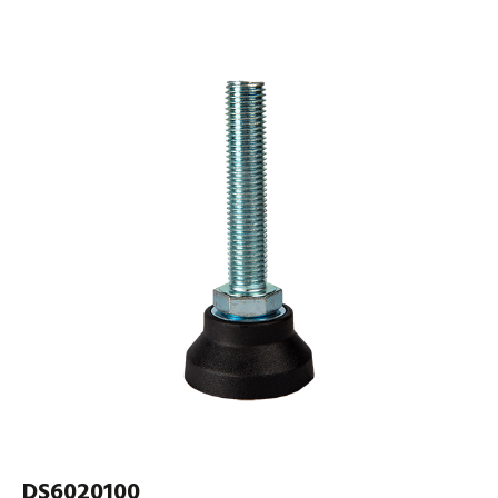
DS6020100