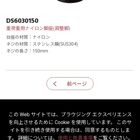
DS6030150
重荷重用ナイロン脚座(調整脚)
台座の材質：ナイロン
ネジの材質：ステンレス鋼(SUS304)
ネジの長さ：150mm
前ページ
この Web サイトでは、ブラウジング エクスペリエンス
を向上させるために Cookie を使用しています。 このサ
2022 © HICKWALL TECH CASTER INDUSTRIAL CO., LTD. All
イトを引き続き使用する場合は、同意するものとしま
Rights Reserved.
す。 詳細については、
使用と免責事項
をご覧ください。
Designed
by Lets Media
EZB2B