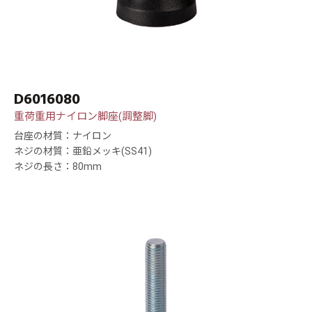
D6016080
重荷重用ナイロン脚座(調整脚)
台座の材質：ナイロン
ネジの材質：亜鉛メッキ(SS41)
ネジの長さ：80mm