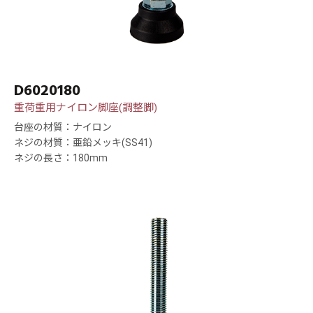
D6020180
重荷重用ナイロン脚座(調整脚)
台座の材質：ナイロン
ネジの材質：亜鉛メッキ(SS41)
ネジの長さ：180mm