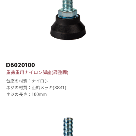
D6020100
重荷重用ナイロン脚座(調整脚)
台座の材質：ナイロン
ネジの材質：亜鉛メッキ(SS41)
ネジの長さ：100mm