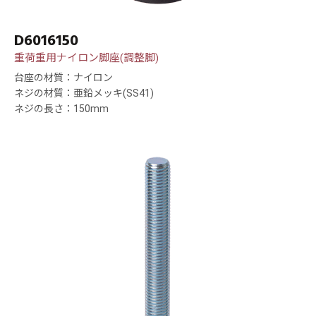
D6016150
重荷重用ナイロン脚座(調整脚)
台座の材質：ナイロン
ネジの材質：亜鉛メッキ(SS41)
ネジの長さ：150mm