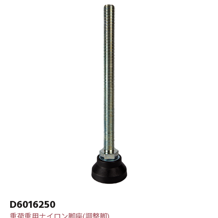
D6016250
重荷重用ナイロン脚座(調整脚)