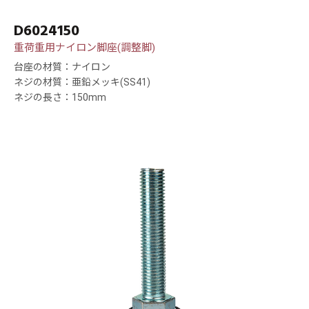
D6024150
重荷重用ナイロン脚座(調整脚)
台座の材質：ナイロン
ネジの材質：亜鉛メッキ(SS41)
ネジの長さ：150mm