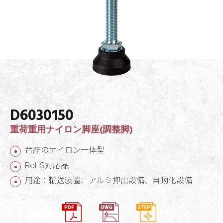
D6030150
重荷重用ナイロン脚座(調整脚)
台座のナイロン一体型
RoHS対応品
用途：輸送装置、アルミ押出設備、自動化設備