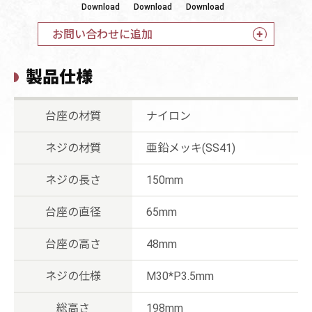
Download
Download
Download
お問い合わせに追加
製品仕様
台座の材質
ナイロン
ネジの材質
亜鉛メッキ(SS41)
ネジの長さ
150mm
台座の直径
65mm
台座の高さ
48mm
ネジの仕様
M30*P3.5mm
総高さ
198mm