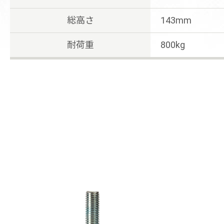
総高さ
143mm
耐荷重
800kg