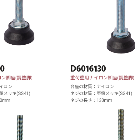
00
D6016130
ン脚座(調整脚)
重荷重用ナイロン脚座(調整脚)
イロン
台座の材質：ナイロン
メッキ(SS41)
ネジの材質：亜鉛メッキ(SS41)
0mm
ネジの長さ：130mm