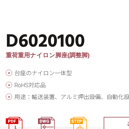
D6020100
重荷重用ナイロン脚座(調整脚)
台座のナイロン一体型
RoHS対応品
用途：輸送装置、アルミ押出設備、自動化