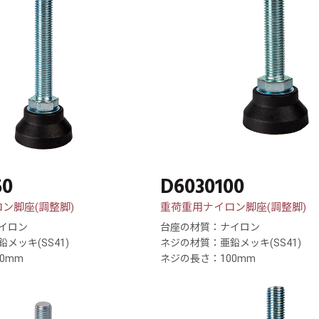
50
D6030100
ン脚座(調整脚)
重荷重用ナイロン脚座(調整脚)
イロン
台座の材質：ナイロン
メッキ(SS41)
ネジの材質：亜鉛メッキ(SS41)
0mm
ネジの長さ：100mm