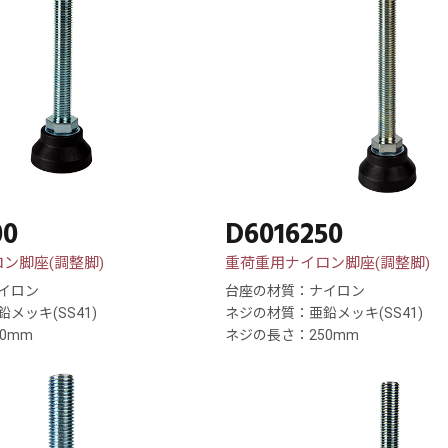
00
D6016250
ン脚座(調整脚)
重荷重用ナイロン脚座(調整脚)
イロン
台座の材質：ナイロン
メッキ(SS41)
ネジの材質：亜鉛メッキ(SS41)
0mm
ネジの長さ：250mm