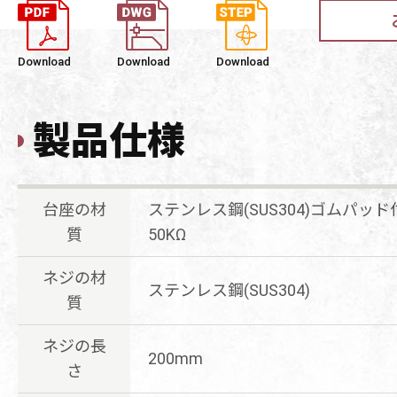
Download
Download
Download
製品仕様
台座の材
ステンレス鋼(SUS304)ゴムパッ
質
50KΩ
ネジの材
ステンレス鋼(SUS304)
質
ネジの長
200mm
さ