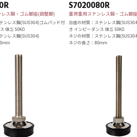
00R
S7020080R
レス鋼・ゴム脚座(調整脚)
重荷重用ステンレス鋼・ゴム脚座
ンレス鋼(SUS304)ゴムパッド付
台座の材質：ステンレス鋼(SUS30
 値≦ 50KΩ
き インピーダンス 値≦ 50KΩ
ンレス鋼(SUS304)
ネジの材質：ステンレス鋼(SUS304
0mm
ネジの長さ：80mm