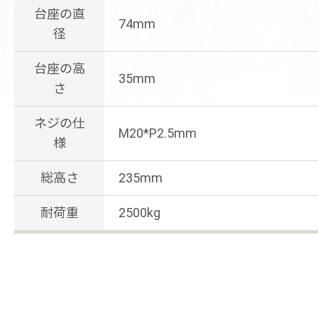
台座の直
74mm
径
台座の高
35mm
さ
ネジの仕
M20*P2.5mm
様
総高さ
235mm
耐荷重
2500kg