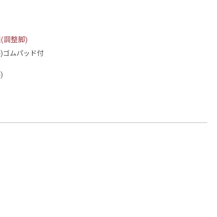
(調整脚)
4)ゴムパッド付
)