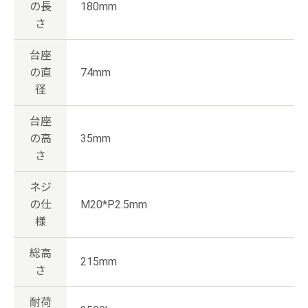
の長
180mm
さ
台座
の直
74mm
径
台座
の高
35mm
さ
ネジ
の仕
M20*P2.5mm
様
総高
215mm
さ
耐荷