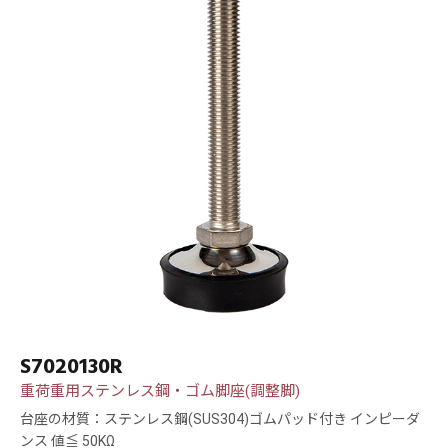
S7020130R
重荷重用ステンレス鋼・ゴム脚座(調整脚)
台座の材質：ステンレス鋼(SUS304)ゴムパッド付き インピーダ
ンス 値≦ 50KΩ