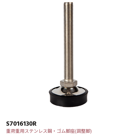
S7016130R
重荷重用ステンレス鋼・ゴム脚座(調整脚)