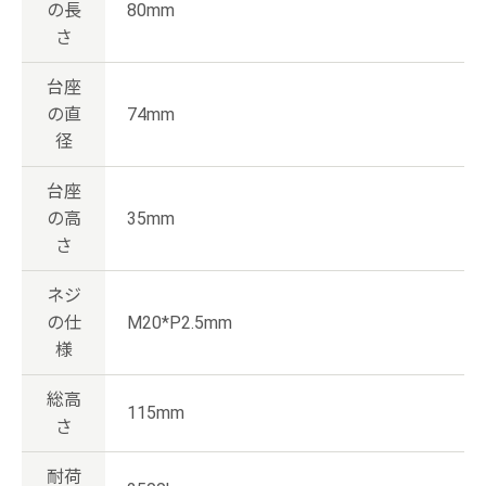
の長
80mm
さ
台座
の直
74mm
径
台座
の高
35mm
さ
ネジ
の仕
M20*P2.5mm
様
総高
115mm
さ
耐荷