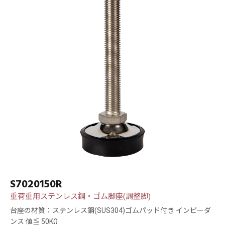
S7020150R
重荷重用ステンレス鋼・ゴム脚座(調整脚)
台座の材質：ステンレス鋼(SUS304)ゴムパッド付き インピーダ
ンス 値≦ 50KΩ