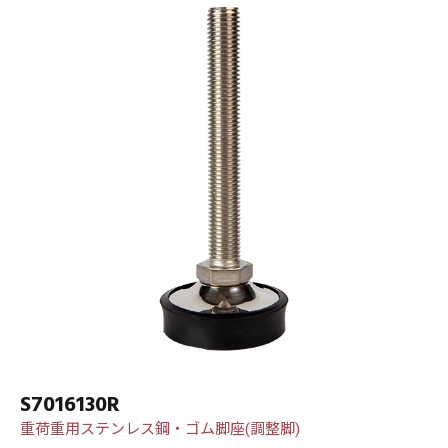
S7016130R
重荷重用ステンレス鋼・ゴム脚座(調整脚)