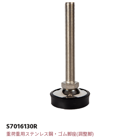
S7016130R
重荷重用ステンレス鋼・ゴム脚座(調整脚)