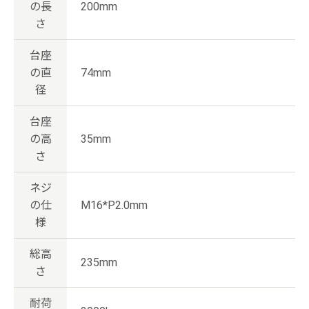
の長
200mm
さ
台座
の直
74mm
径
台座
の高
35mm
さ
ネジ
の仕
M16*P2.0mm
様
総高
235mm
さ
耐荷