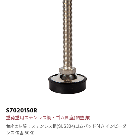
S7020150R
重荷重用ステンレス鋼・ゴム脚座(調整脚)
台座の材質：ステンレス鋼(SUS304)ゴムパッド付き インピーダ
ンス 値≦ 50KΩ