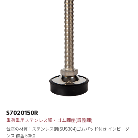
S7020150R
重荷重用ステンレス鋼・ゴム脚座(調整脚)
台座の材質：ステンレス鋼(SUS304)ゴムパッド付き インピーダ
ンス 値≦ 50KΩ