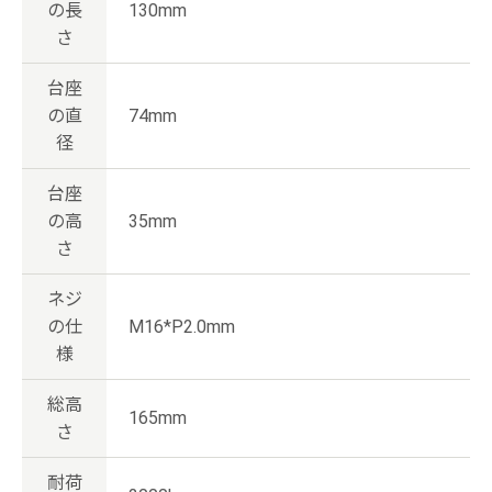
の長
130mm
さ
台座
の直
74mm
径
台座
の高
35mm
さ
ネジ
の仕
M16*P2.0mm
様
総高
165mm
さ
耐荷