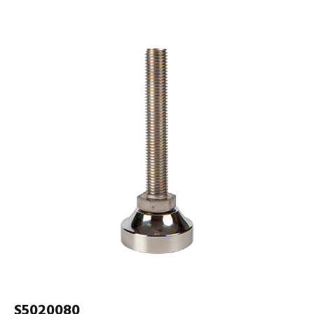
S5020080