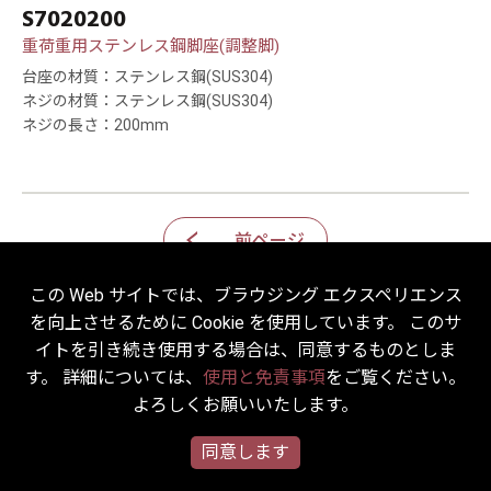
S7020200
重荷重用ステンレス鋼脚座(調整脚)
台座の材質：ステンレス鋼(SUS304)
ネジの材質：ステンレス鋼(SUS304)
ネジの長さ：200mm
前ページ
この Web サイトでは、ブラウジング エクスペリエンス
を向上させるために Cookie を使用しています。 このサ
イトを引き続き使用する場合は、同意するものとしま
す。 詳細については、
使用と免責事項
をご覧ください。
2022 © HICKWALL TECH CASTER INDUSTRIAL CO., LTD. All
よろしくお願いいたします。
Rights Reserved.
Designed
by Lets Media
EZB2B
同意します