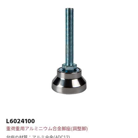
L6024100
重荷重用アルミニウム合金脚座(調整脚)
台座の材質：アルミ合金(ADC12)