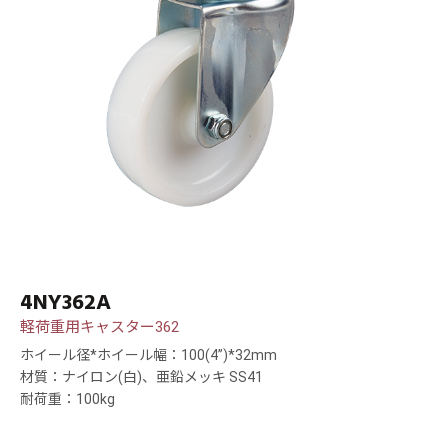
4NY362A
軽荷重用キャスター362
ホイール径*ホイール幅：100(4”)*32mm
材質：ナイロン(白)、亜鉛メッキ SS41
耐荷重：100kg