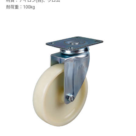
材質：ナイロン(白)、クロム
耐荷重：100kg