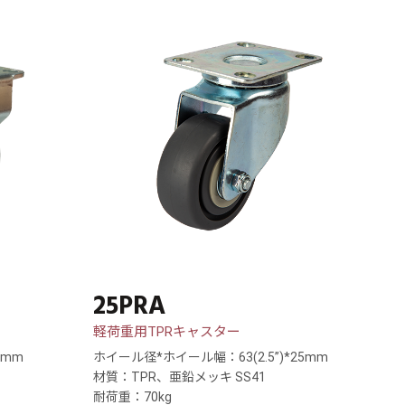
25PRA
軽荷重用TPRキャスター
3mm
ホイール径*ホイール幅：63(2.5”)*25mm
材質：TPR、亜鉛メッキ SS41
耐荷重：70kg