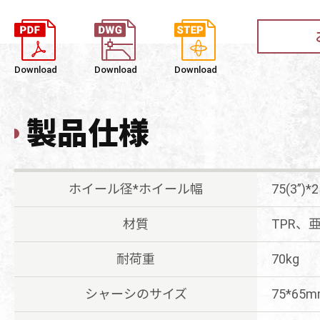
Download
Download
Download
製品仕様
ホイール径*ホイール幅
75(3”)
材質
TPR、亜
耐荷重
70kg
シャーシのサイズ
75*65