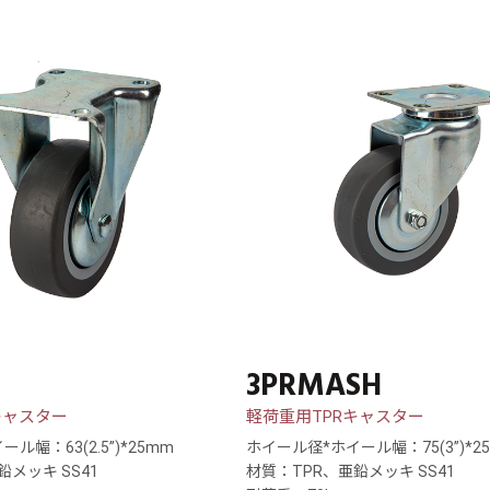
3PRMASH
キャスター
軽荷重用TPRキャスター
ル幅：63(2.5”)*25mm
ホイール径*ホイール幅：75(3”)*2
鉛メッキ SS41
材質：TPR、亜鉛メッキ SS41