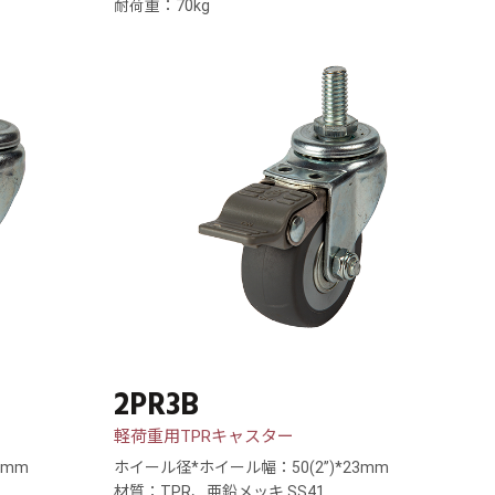
耐荷重：70kg
2PR3B
軽荷重用TPRキャスター
3mm
ホイール径*ホイール幅：50(2”)*23mm
材質：TPR、亜鉛メッキ SS41