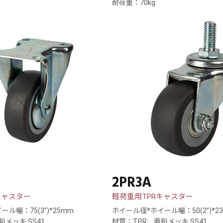
耐荷重：70kg
2PR3A
キャスター
軽荷重用TPRキャスター
ル幅：75(3”)*25mm
ホイール径*ホイール幅：50(2”)*2
鉛メッキ SS41
材質：TPR、亜鉛メッキ SS41