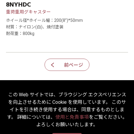
8NYHDC
重荷重用グキャスター
ホイール径*ホイール幅：200(8”)*50mm
材質：ナイロン(白)、焼付塗装
耐荷重：800kg
前ページ
この Web サイトでは、ブラウジング エクスペリエンス
を向上させるために Cookie を使用しています。 このサ
2022 © HICKWALL TECH CASTER INDUSTRIAL CO., LTD. All
イトを引き続き使用する場合は、同意するものとしま
Rights Reserved.
す。 詳細については、
使用と免責事項
をご覧ください。
Designed
by Lets Media
EZB2B
よろしくお願いいたします。