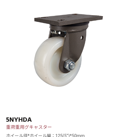
5NYHDA
重荷重用グキャスター
ホイール径*ホイール幅：125(5”)*50mm