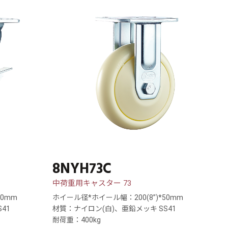
8NYH73C
中荷重用キャスター 73
50mm
ホイール径*ホイール幅：200(8”)*50mm
41
材質：ナイロン(白)、亜鉛メッキ SS41
耐荷重：400kg