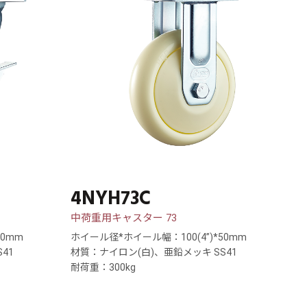
4NYH73C
中荷重用キャスター 73
50mm
ホイール径*ホイール幅：100(4”)*50mm
41
材質：ナイロン(白)、亜鉛メッキ SS41
耐荷重：300kg