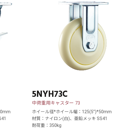
5NYH73C
中荷重用キャスター 73
50mm
ホイール径*ホイール幅：125(5”)*50mm
41
材質：ナイロン(白)、亜鉛メッキ SS41
耐荷重：350kg