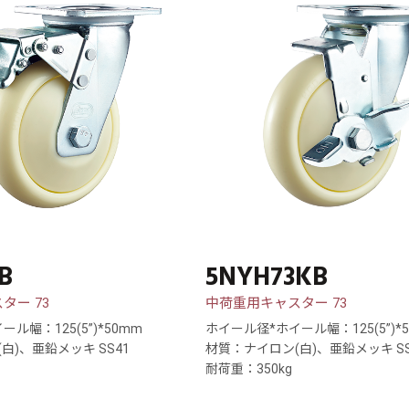
B
5NYH73KB
ター 73
中荷重用キャスター 73
ル幅：125(5”)*50mm
ホイール径*ホイール幅：125(5”)*
白)、亜鉛メッキ SS41
材質：ナイロン(白)、亜鉛メッキ SS
耐荷重：350kg