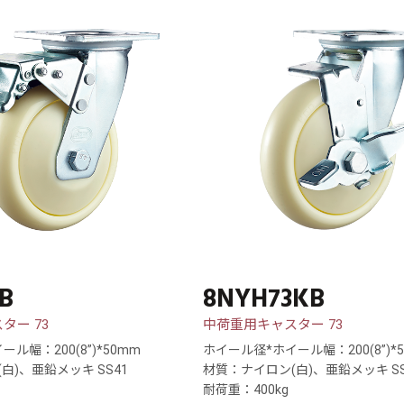
B
8NYH73KB
ター 73
中荷重用キャスター 73
ル幅：200(8”)*50mm
ホイール径*ホイール幅：200(8”)*
白)、亜鉛メッキ SS41
材質：ナイロン(白)、亜鉛メッキ SS
耐荷重：400kg