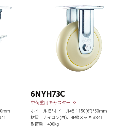
6NYH73C
中荷重用キャスター 73
50mm
ホイール径*ホイール幅：150(6”)*50mm
41
材質：ナイロン(白)、亜鉛メッキ SS41
耐荷重：400kg