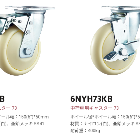
B
6NYH73KB
ター 73
中荷重用キャスター 73
ル幅：150(6”)*50mm
ホイール径*ホイール幅：150(6”)*
白)、亜鉛メッキ SS41
材質：ナイロン(白)、亜鉛メッキ SS
耐荷重：400kg