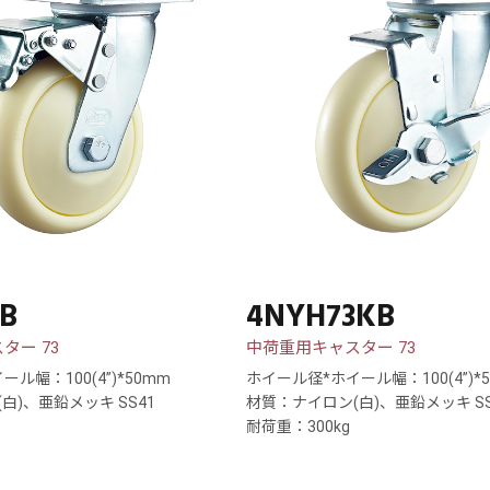
B
4NYH73KB
ター 73
中荷重用キャスター 73
ル幅：100(4”)*50mm
ホイール径*ホイール幅：100(4”)*
白)、亜鉛メッキ SS41
材質：ナイロン(白)、亜鉛メッキ SS
耐荷重：300kg