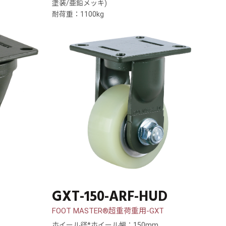
塗装/亜鉛メッキ)
耐荷重：1100kg
D
GXT-150-ARF-HUD
FOOT MASTER®超重荷重用-GXT
ホイール径*ホイール幅：150mm