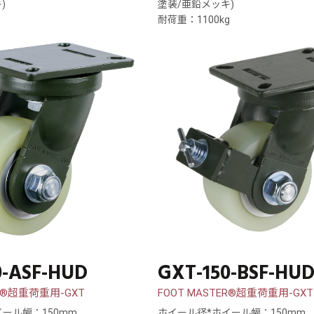
)
塗装/亜鉛メッキ)
耐荷重：1100kg
0-ASF-HUD
GXT-150-BSF-HU
ER®超重荷重用-GXT
FOOT MASTER®超重荷重用-GXT
ール幅：150mm
ホイール径*ホイール幅：150mm