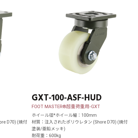
GXT-100-ASF-HUD
FOOT MASTER®超重荷重用-GXT
ホイール径*ホイール幅：100mm
 D70) (焼付
材質：注入されたポリウレタン (Shore D70) (焼付
塗装/亜鉛メッキ)
耐荷重：600kg