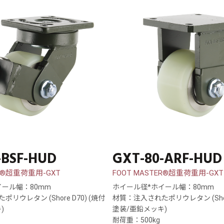
-BSF-HUD
GXT-80-ARF-HUD
ER®超重荷重用-GXT
FOOT MASTER®超重荷重用-GXT
イール幅：80mm
ホイール径*ホイール幅：80mm
リウレタン (Shore D70) (焼付
材質：注入されたポリウレタン (Shore
)
塗装/亜鉛メッキ)
耐荷重：500kg