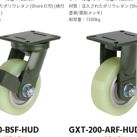
リウレタン (Shore D70) (焼付
材質：注入されたポリウレタン (Shore
)
塗装/亜鉛メッキ)
g
耐荷重：1500kg
0-BSF-HUD
GXT-200-ARF-HU