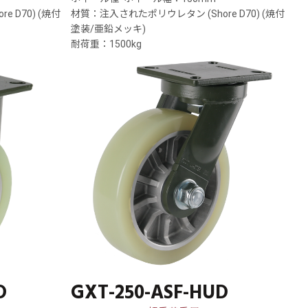
 D70) (焼付
材質：注入されたポリウレタン (Shore D70) (焼付
塗装/亜鉛メッキ)
耐荷重：1500kg
D
GXT-250-ASF-HUD