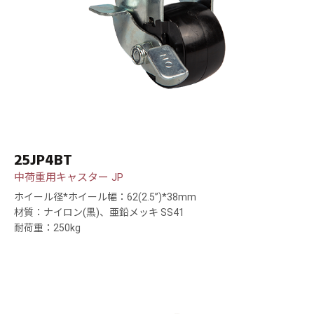
25JP4BT
中荷重用キャスター JP
ホイール径*ホイール幅：62(2.5”)*38mm
材質：ナイロン(黒)、亜鉛メッキ SS41
耐荷重：250kg