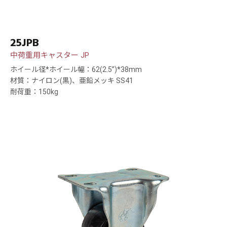
25JPB
中荷重用キャスター JP
ホイール径*ホイール幅：62(2.5”)*38mm
材質：ナイロン(黒)、亜鉛メッキ SS41
耐荷重：150kg