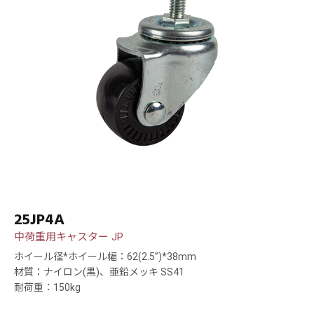
25JP4A
中荷重用キャスター JP
ホイール径*ホイール幅：62(2.5”)*38mm
材質：ナイロン(黒)、亜鉛メッキ SS41
耐荷重：150kg