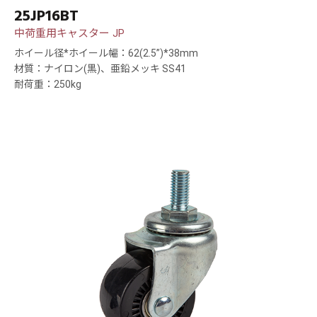
25JP16BT
中荷重用キャスター JP
ホイール径*ホイール幅：62(2.5”)*38mm
材質：ナイロン(黒)、亜鉛メッキ SS41
耐荷重：250kg