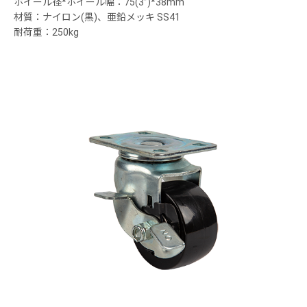
ホイール径*ホイール幅：75(3”)*38mm
材質：ナイロン(黒)、亜鉛メッキ SS41
耐荷重：250kg