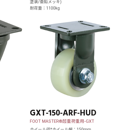
塗装/亜鉛メッキ)
耐荷重：1100kg
D
GXT-150-ARF-HUD
FOOT MASTER®超重荷重用-GXT
ホイール径*ホイール幅：150mm