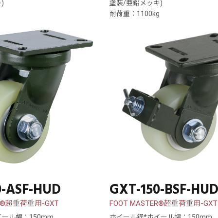
)
塗装/亜鉛メッキ)
耐荷重：1100kg
0-ASF-HUD
GXT-150-BSF-HU
ER®超重荷重用-GXT
FOOT MASTER®超重荷重用-GXT
ール幅：150mm
ホイール径*ホイール幅：150mm