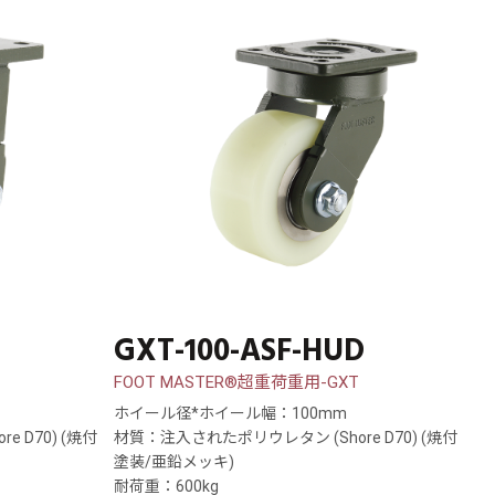
GXT-100-ASF-HUD
FOOT MASTER®超重荷重用-GXT
ホイール径*ホイール幅：100mm
 D70) (焼付
材質：注入されたポリウレタン (Shore D70) (焼付
塗装/亜鉛メッキ)
耐荷重：600kg