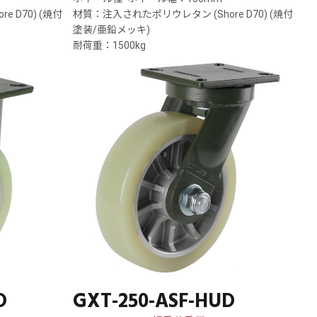
 D70) (焼付
材質：注入されたポリウレタン (Shore D70) (焼付
塗装/亜鉛メッキ)
耐荷重：1500kg
D
GXT-250-ASF-HUD