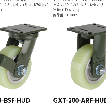
リウレタン (Shore D70) (焼付
材質：注入されたポリウレタン (Shore
)
塗装/亜鉛メッキ)
g
耐荷重：1500kg
0-BSF-HUD
GXT-200-ARF-HU