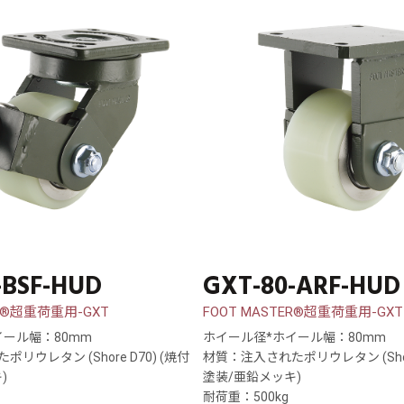
-BSF-HUD
GXT-80-ARF-HUD
ER®超重荷重用-GXT
FOOT MASTER®超重荷重用-GXT
イール幅：80mm
ホイール径*ホイール幅：80mm
リウレタン (Shore D70) (焼付
材質：注入されたポリウレタン (Shore
)
塗装/亜鉛メッキ)
耐荷重：500kg